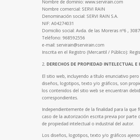
Nombre de dominio: www.servirain.com
Nombre comercial: SERVI RAIN
Denominación social: SERVI RAIN S.A.
NIF: A04274031
Domicilio social: Avda. de las Moreras nº6 , 30
Teléfono: 968592556
e-mail: servirain@servirain.com
Inscrita en el Registro (Mercantil / Público): R
DERECHOS DE PROPIEDAD INTELECTUAL E 
El sitio web, incluyendo a título enunciativo p
diseños, logotipos, texto y/o gráficos, son pro
los contenidos del sitio web se encuentran debid
correspondientes.
Independientemente de la finalidad para la que fu
caso de la autorización escrita previa por par
de propiedad intelectual o industrial del autor.
Los diseños, logotipos, texto y/o gráficos ajen