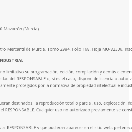
870 Mazarrón (Murcia)
egistro Mercantil de Murcia, Tomo 2984, Folio 168, Hoja MU-82336, Insc
INDUSTRIAL
ero no limitativo su programación, edición, compilación y demás eleme
piedad del RESPONSABLE o, si es el caso, dispone de licencia o autori
amente protegidos por la normativa de propiedad intelectual e industri
eran destinados, la reproducción total o parcial, uso, explotación, di
te del RESPONSABLE. Cualquier uso no autorizado previamente se cons
os al RESPONSABLE y que pudieran aparecer en el sitio web, pertenecen