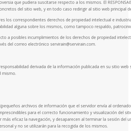
roversia que pudiera suscitarse respecto a los mismos. El RESPONSA
ncretos del sitio web, y en todo caso redirigir al sitio web principal
s los correspondientes derechos de propiedad intelectual e industri
nsabilidad alguna sobre los mismos, como tampoco respaldo, patrocin
ecto a posibles incumplimientos de los derechos de propiedad intelect
avés del correo electrónico servirain@servirain.com.
esponsabilidad derivada de la información publicada en su sitio web
al mismo.
s (pequeños archivos de información que el servidor envía al ordenado
escindibles para el correcto funcionamiento y visualización del sitio
er más eficaz la navegación, y desaparecen al terminar la sesión del u
rsonal y no se utilizarán para la recogida de los mismos.