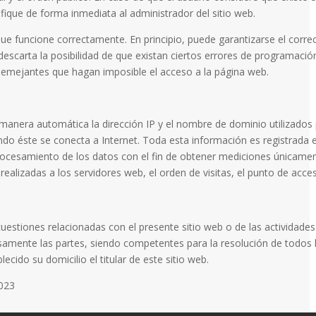
tifique de forma inmediata al administrador del sitio web.
que funcione correctamente. En principio, puede garantizarse el corre
escarta la posibilidad de que existan ciertos errores de programaci
 semejantes que hagan imposible el acceso a la página web.
 manera automática la dirección IP y el nombre de dominio utilizados 
 éste se conecta a Internet. Toda esta información es registrada en 
procesamiento de los datos con el fin de obtener mediciones únicame
ealizadas a los servidores web, el orden de visitas, el punto de acces
uestiones relacionadas con el presente sitio web o de las actividades 
samente las partes, siendo competentes para la resolución de todos 
cido su domicilio el titular de este sitio web.
2023