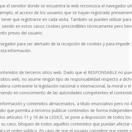
e el servidor donde se encuentra la web reconozca el navegador utili
jemplo, el acceso de los usuarios que se hayan registrado previament
tener que registrarse en cada visita. También se pueden utilizar para
, siendo en estos casos cookies prescindibles técnicamente pero benef
ento previo del usuario.
navegador para ser alertado de la recepción de cookies y para impedir 
esta información.
a contenidos de terceros sitios web. Dado que el RESPONSABLE no pue
s sitios web, no asume ningún tipo de responsabilidad respecto a dich
iera contravenir la legislación nacional o internacional, la moral o el
poniendo en conocimiento de las autoridades competentes el contenid
formación y contenidos almacenados, a título enunciativo pero no lim
edio que permita a terceros publicar contenidos de forma independi
s artículos 11 y 16 de la LSSICE, se pone a disposición de todos los
n su caso, bloqueo de todos aquellos contenidos que puedan afectar o 
al y el orden público. En caso de que el usuario considere que existe 